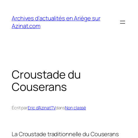
Aller
au
Archives d'actualités en Ariège sur
contenu
Azinat.com
Croustade du
Couserans
Écrit par
Eric d’AzinatTV
dans
Non classé
La Croustade traditionnelle du Couserans