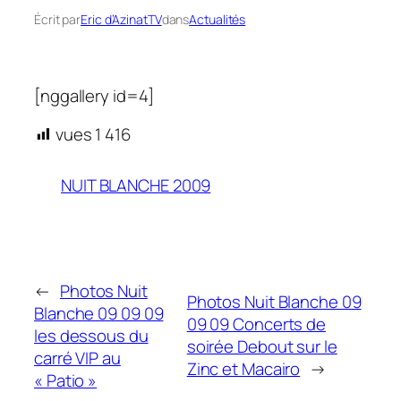
Écrit par
Eric d’AzinatTV
dans
Actualités
[nggallery id=4]
vues
1 416
NUIT BLANCHE 2009
←
Photos Nuit
Photos Nuit Blanche 09
Blanche 09 09 09
09 09 Concerts de
les dessous du
soirée Debout sur le
carré VIP au
Zinc et Macairo
→
« Patio »