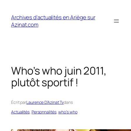
Aller
au
Archives d'actualités en Ariège sur
contenu
Azinat.com
Who’s who juin 2011,
plutôt sportif !
Écrit par
Laurence D’Azinat Tv
dans
Actualités
, 
Personnalités
, 
who’s who