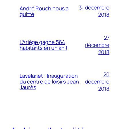
31 décembre
André Rouch nous a
quitté
2018
27
L’Ariège gagne 564
décembre
habitants en un an !
2018
20
Lavelanet : Inauguration
décembre
du centre de loisirs Jean
Jaurès
2018