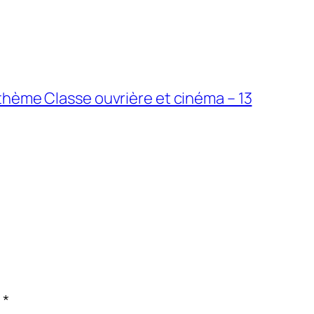
 thème Classe ouvrière et cinéma – 13
c
*