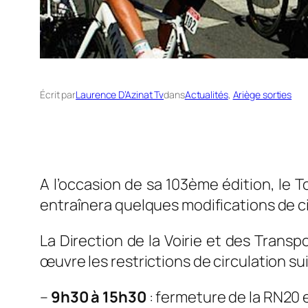
Écrit par
Laurence D’Azinat Tv
dans
Actualités
, 
Ariège sorties
A l’occasion de sa 103ème édition, le To
entraînera quelques modifications de ci
La Direction de la Voirie et des Transp
œuvre les restrictions de circulation su
–
9h30 à 15h30
: fermeture de la RN20 