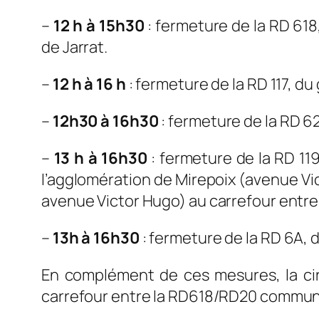
–
12 h à 15h30
: fermeture de la RD 618,
de Jarrat.
–
12 h à 16 h
: fermeture de la RD 117, du 
–
12h30 à 16h30
: fermeture de la RD 62
–
13 h à 16h30
: fermeture de la RD 11
l’agglomération de Mirepoix (avenue Vi
avenue Victor Hugo) au carrefour entre 
–
13h à 16h30
: fermeture de la RD 6A, d
En complément de ces mesures, la cir
carrefour entre la RD618/RD20 commu