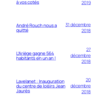
à vos cotés
2019
31 décembre
André Rouch nous a
quitté
2018
27
L’Ariège gagne 564
décembre
habitants en un an !
2018
20
Lavelanet : Inauguration
décembre
du centre de loisirs Jean
Jaurès
2018