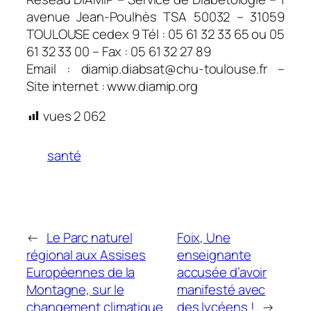
avenue Jean-Poulhès TSA 50032 – 31059
TOULOUSE cedex 9 Tél : 05 61 32 33 65 ou 05
61 32 33 00 – Fax : 05 61 32 27 89
Email : diamip.diabsat@chu-toulouse.fr –
Site internet : www.diamip.org
vues
2 062
santé
←
Le Parc naturel
Foix, Une
régional aux Assises
enseignante
Européennes de la
accusée d’avoir
Montagne, sur le
manifesté avec
changement climatique
des lycéens !
→