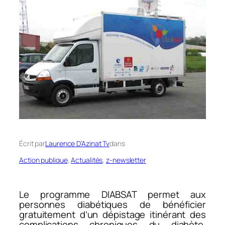
Écrit par
Laurence D’Azinat Tv
dans
Action publique
, 
Actualités
, 
z-newsletter
Le programme DIABSAT permet aux
personnes diabétiques de bénéficier
gratuitement d’un dépistage itinérant des
complications chroniques du diabète.