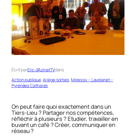
Écrit par
Eric d’AzinatTV
dans
Action publique
, 
Ariège sorties
, 
Mirepoix – Lavelanet –
Pyrénées Cathares
On peut faire quoi exactement dans un
Tiers-Lieu ?
Partager nos compétences,
réfléchir à plusieurs ?
Etudier, travailler en
buvant un café ?
Créer, communiquer en
réseau ?