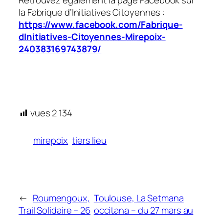
Retrouvez également la page Facebook sur
la Fabrique d’Initiatives Citoyennes :
https://www.facebook.com/Fabrique-
dInitiatives-Citoyennes-Mirepoix-
240383169743879/
vues
2 134
mirepoix
tiers lieu
←
Roumengoux,
Toulouse, La Setmana
Trail Solidaire – 26
occitana – du 27 mars au