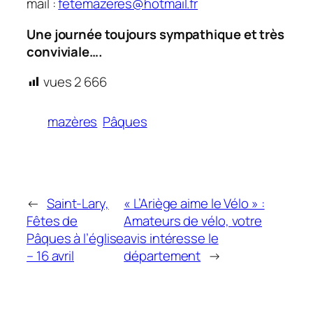
mail :
fetemazeres@hotmail.fr
Une journée toujours sympathique et très
conviviale….
vues
2 666
mazères
Pâques
←
Saint-Lary,
« L’Ariège aime le Vélo » :
Fêtes de
Amateurs de vélo, votre
Pâques à l’église
avis intéresse le
– 16 avril
département
→