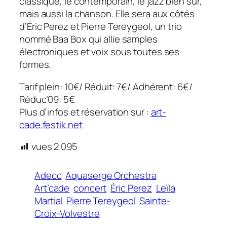
classique, le contemporain, le jazz bien sûr,
mais aussi la chanson. Elle sera aux côtés
d’Éric Perez et Pierre Tereygeol, un trio
nommé Baa Box qui allie samples
électroniques et voix sous toutes ses
formes.
Tarif plein: 10€/ Réduit: 7€/ Adhérent: 6€/
Réduc’09: 5€
Plus d’infos et réservation sur :
art-
cade.festik.net
vues
2 095
Adecc
Aquaserge Orchestra
Art’cade
concert
Éric Perez
Leïla
Martial
Pierre Tereygeol
Sainte-
Croix-Volvestre