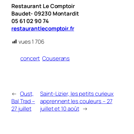
Restaurant Le Comptoir
Baudet- 09230 Montardit
05 61 02 90 74
restaurantlecomptoir.fr
vues
1 706
concert
Couserans
←
Oust,
Saint-Lizier, les petits curieux
Bal Trad –
apprennent les couleurs – 27
27 juillet
juillet et 10 août
→