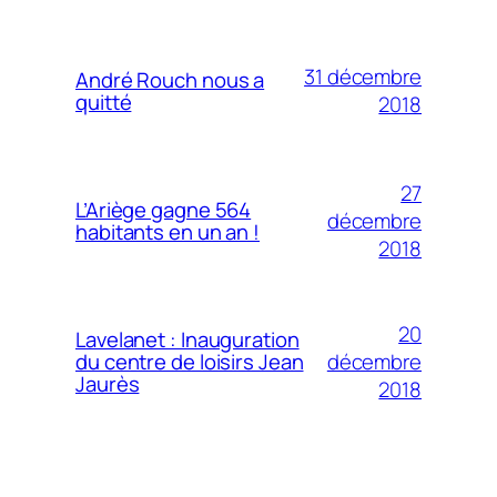
31 décembre
André Rouch nous a
quitté
2018
27
L’Ariège gagne 564
décembre
habitants en un an !
2018
20
Lavelanet : Inauguration
décembre
du centre de loisirs Jean
Jaurès
2018