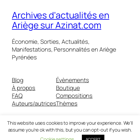
Archives d'actualités en
Ariège sur Azinat.com
Économie, Sorties, Actualités,
Manifestations, Personnalités en Ariège
Pyrénées
Blog
Évènements
À propos
Boutique
FAQ
Compositions
Auteurs/autrices
Thèmes
This website uses cookies to improve your experience. We'll
assume you're ok with this, but you can opt-out if you wish.
Twenty Twenty-Five
Conçu avec
WordPress
Cookie settings
ACCEPT