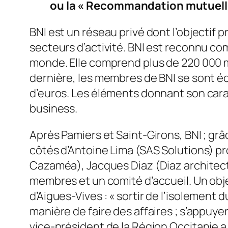
ou la « Recommandation mutuell
BNI est un réseau privé dont l’objectif
secteurs d’activité. BNI est reconnu com
monde. Elle comprend plus de 220 000 m
dernière, les membres de BNI se sont 
d’euros. Les éléments donnant son carac
business.
Après Pamiers et Saint-Girons, BNI ; gr
côtés d’Antoine Lima (SAS Solutions) p
Cazaméa), Jacques Diaz (Diaz architect
membres et un comité d’accueil. Un obj
d’Aigues-Vives : «
sortir de l’isolement d
manière de faire des affaires ; s’appu
vice-président de la Région Occitanie a