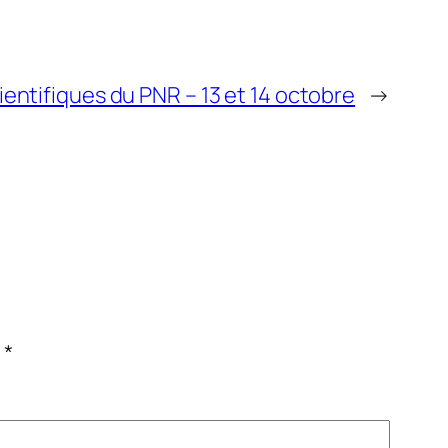
entifiques du PNR – 13 et 14 octobre
→
c
*