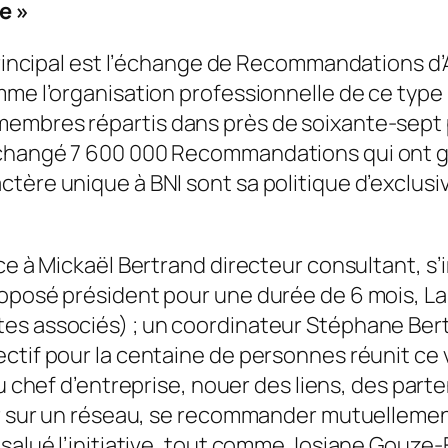
e »
 principal est l’échange de Recommandations d’
me l’organisation professionnelle de ce type l
embres répartis dans près de soixante-sept p
échangé 7 600 000 Recommandations qui ont gé
tère unique à BNI sont sa politique d’exclusi
âce à Mickaël Bertrand directeur consultant, s
roposé président pour une durée de 6 mois, La
es associés) ; un coordinateur Stéphane Ber
ectif pour la centaine de personnes réunit ce
u chef d’entreprise, nouer des liens, des parte
yer sur un réseau, se recommander mutuellemen
 salué l’initiative, tout comme Josiane Gouze-