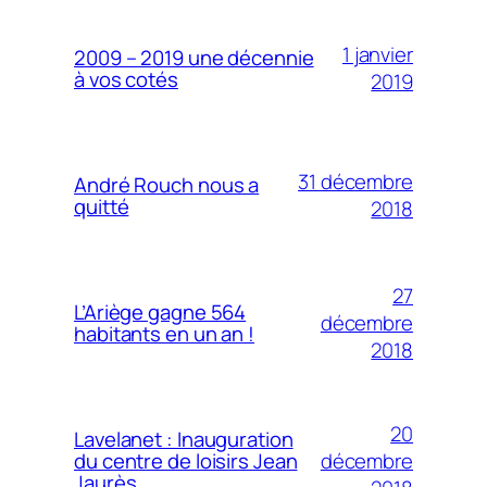
1 janvier
2009 – 2019 une décennie
à vos cotés
2019
31 décembre
André Rouch nous a
quitté
2018
27
L’Ariège gagne 564
décembre
habitants en un an !
2018
20
Lavelanet : Inauguration
décembre
du centre de loisirs Jean
Jaurès