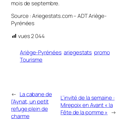
mois de septembre.
Source : Ariegestats.com – ADT Ariège-
Pyrénées
vues
2 044
Ariège-Pyrénées
ariegestats
promo
Tourisme
←
La cabane de
L’invité de la semaine :
l’Aynat, un petit
Mirepoix en Avant « la
refuge plein de
Fête de la pomme »
→
charme