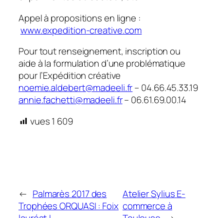
Appel à propositions en ligne :
www.expedition-creative.com
Pour tout renseignement, inscription ou
aide à la formulation d’une problématique
pour l’Expédition créative
noemie.aldebert@madeeli.fr
– 04.66.45.33.19
annie.fachetti@madeeli.fr
– 06.61.69.00.14
vues
1 609
←
Palmarès 2017 des
Atelier Sylius E-
Trophées ORQUASI : Foix
commerce à
lauréat !
Toulouse
→