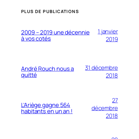
PLUS DE PUBLICATIONS
1 janvier
2009 – 2019 une décennie
à vos cotés
2019
31 décembre
André Rouch nous a
quitté
2018
27
L’Ariège gagne 564
décembre
habitants en un an !
2018