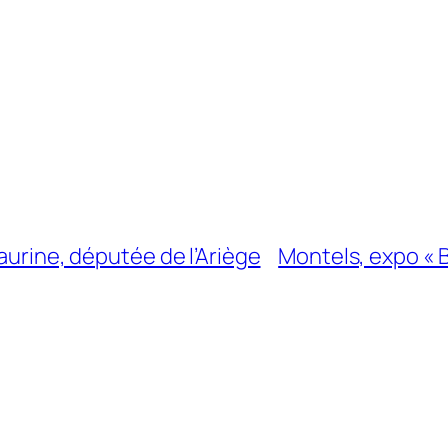
Taurine, députée de l’Ariège
Montels, expo « 