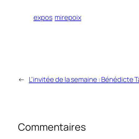
expos
mirepoix
←
L’invitée de la semaine : Bénédicte 
Commentaires