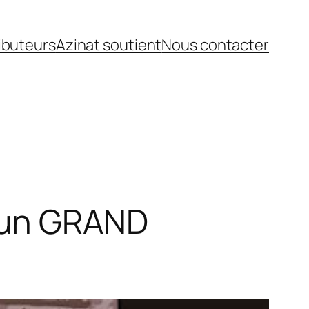
ibuteurs
Azinat soutient
Nous contacter
 un GRAND