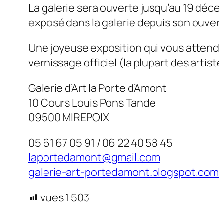
La galerie sera ouverte jusqu’au 19 déce
exposé dans la galerie depuis son ouver
Une joyeuse exposition qui vous attend 
vernissage officiel (la plupart des arti
Galerie d’Art la Porte d’Amont
10 Cours Louis Pons Tande
09500 MIREPOIX
05 61 67 05 91 / 06 22 40 58 45
laportedamont@gmail.com
galerie-art-portedamont.blogspot.com
vues
1 503