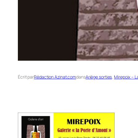
Écrit par
Rédaction Azinat.com
dans
Ariège sorties
, 
Mirepoix – 