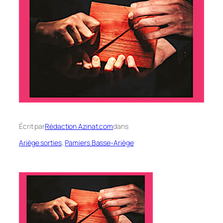
Écrit par
Rédaction Azinat.com
dans
Ariège sorties
, 
Pamiers Basse-Ariège