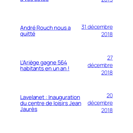
31 décembre
André Rouch nous a
quitté
2018
27
L’Ariège gagne 564
décembre
habitants en un an !
2018
20
Lavelanet : Inauguration
décembre
du centre de loisirs Jean
Jaurès
2018