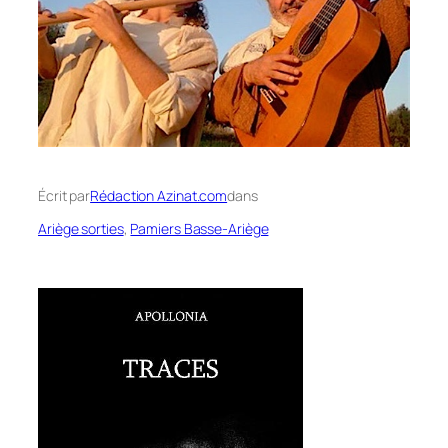
Écrit par
Rédaction Azinat.com
dans
Ariège sorties
, 
Pamiers Basse-Ariège