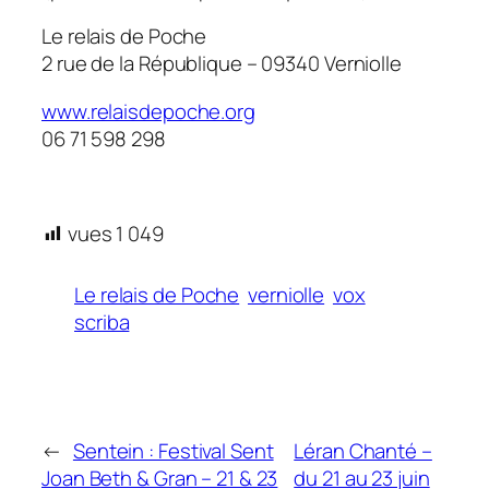
Le relais de Poche
2 rue de la République – 09340 Verniolle
www.relaisdepoche.org
06 71 598 298
vues
1 049
Le relais de Poche
verniolle
vox
scriba
←
Sentein : Festival Sent
Léran Chanté –
Joan Beth & Gran – 21 & 23
du 21 au 23 juin