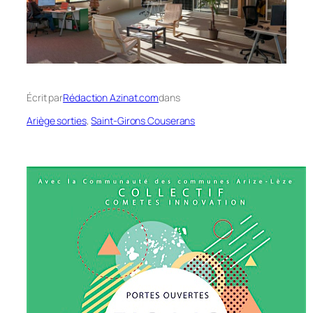
Écrit par
Rédaction Azinat.com
dans
Ariège sorties
, 
Saint-Girons Couserans