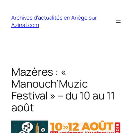
Aller
au
Archives d'actualités en Ariège sur
contenu
Azinat.com
Mazères : «
Manouch’Muzic
Festival » – du 10 au 11
août