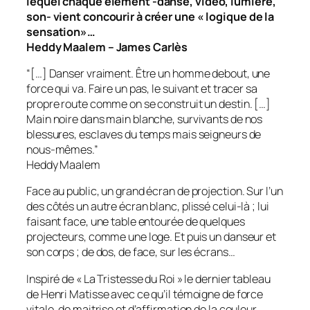
lequel chaque élément -danse, vidéo, lumière,
son- vient concourir à créer une « logique de la
sensation»…
Heddy Maalem – James Carlès
“[…] Danser vraiment. Être un homme debout, une
force qui va. Faire un pas, le suivant et tracer sa
propre route comme on se construit un destin. […]
Main noire dans main blanche, survivants de nos
blessures, esclaves du temps mais seigneurs de
nous-mêmes.”
Heddy Maalem
Face au public, un grand écran de projection. Sur l’un
des côtés un autre écran blanc, plissé celui-là ; lui
faisant face, une table entourée de quelques
projecteurs, comme une loge. Et puis un danseur et
son corps ; de dos, de face, sur les écrans…
Inspiré de « La Tristesse du Roi » le dernier tableau
de Henri Matisse avec ce qu’il témoigne de force
vitale, de maitrise et d’affirmation de la couleur