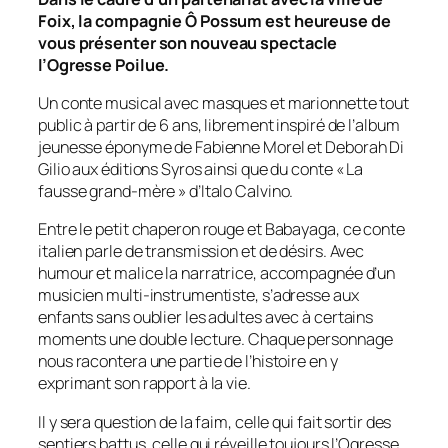
Foix, la compagnie Ô Possum est heureuse de
vous présenter son nouveau spectacle
l’Ogresse Poilue.
Un conte musical avec masques et marionnette tout
public à partir de 6 ans, librement inspiré de l’album
jeunesse éponyme de Fabienne Morel et Deborah Di
Gilio aux éditions Syros ainsi que du conte « La
fausse grand-mère » d’Italo Calvino.
Entre le petit chaperon rouge et Babayaga, ce conte
italien parle de transmission et de désirs. Avec
humour et malice la narratrice, accompagnée d’un
musicien multi-instrumentiste, s’adresse aux
enfants sans oublier les adultes avec à certains
moments une double lecture. Chaque personnage
nous racontera une partie de l’histoire en y
exprimant son rapport à la vie.
Il y sera question de la faim, celle qui fait sortir des
sentiers battus, celle qui réveille toujours l’Ogresse