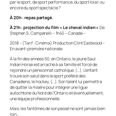
par le sport, de sport performance, du sport loisir ou
encore du sport spectacle ?
À 20h : repas partagé.
À 21h : projection du film « Le cheval indien »
De
Stephen S. Campanelli – 1h40 – Canada –
2018 – (Tarif : Cinéma) Production Clint Eastwood –
En avant-première nationale
À la fin des années 50, en Ontario, le jeune Saul
Indian Horse est arraché à sa famille et forcé de
rejoindre un pensionnat catholique. (…). L’enfant
trouve son salut dans le sport préféré des
Canadiens, le hockey. (…). Son talent lui permettra
de quitter la misère pour intégrer une ligue
autochtone du Nord de l’Ontario et éventuellement,
une équipe professionnelle.
Mais, les fantômes de son passé ne sont jamais bien
loin…