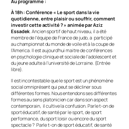
Au programme :
À 18h : Conférence « Le sport dans la vie
quotidienne, entre plaisir ou souffrir, comment
investir cette activité ? » animée par Aziz
Essadek
. Ancien sportif de haut niveau, il a été
membre de l’équipe de France de judo, a participé
au championnat du monde de voile et à la coupe de
l’America. Il est aujourd’hui maitre de conférences
en psychologie clinique et sociale de l’adolescent et
du jeune adulte à l’université de Lorraine. (Entrée
libre).
Il est incontestable que le sport est un phénomène
social omniprésent qui peut se décliner sous
différentes formes. Nous entendons ses différentes
formes au sens platonicien car dans son aspect
contemporain, il cultive la confusion. Parle t-on de
sport éducatif, de santé par le sport, de sport
performance, du sport loisir ou encore du sport
spectacle ? Parle t-on de sport éducatif, de santé