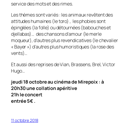
service des mots et des rimes.
Les thèmes sont variés : les animaux revêtent des
attitudes humaines (le toro) , les phobies sont
épinglées (la folle) ou détournées (babouches et
djellabas)… des chansons d’amour (le merle
moqueur), d’autres plus revendicatives (le chevalier
« Bayer ») d’autres plus humoristiques (la rose des
vents
)…
Et aussi des reprises de Vian, Brassens, Brel, Victor
Hugo…
jeudi 18 octobre au cinéma de Mirepoix : à
20h30 une collation apéritive
21h le concert
entrée 5€ .
11 octobre 2018