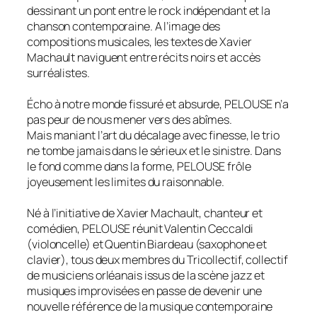
dessinant un pont entre le rock indépendant et la
chanson contemporaine. A l’image des
compositions musicales, les textes de Xavier
Machault naviguent entre récits noirs et accès
surréalistes.
Écho à notre monde fissuré et absurde, PELOUSE n’a
pas peur de nous mener vers des abîmes.
Mais maniant l’art du décalage avec finesse, le trio
ne tombe jamais dans le sérieux et le sinistre. Dans
le fond comme dans la forme, PELOUSE frôle
joyeusement les limites du raisonnable.
Né à l’initiative de Xavier Machault, chanteur et
comédien, PELOUSE réunit Valentin Ceccaldi
(violoncelle) et Quentin Biardeau (saxophone et
clavier), tous deux membres du Tricollectif, collectif
de musiciens orléanais issus de la scène jazz et
musiques improvisées en passe de devenir une
nouvelle référence de la musique contemporaine