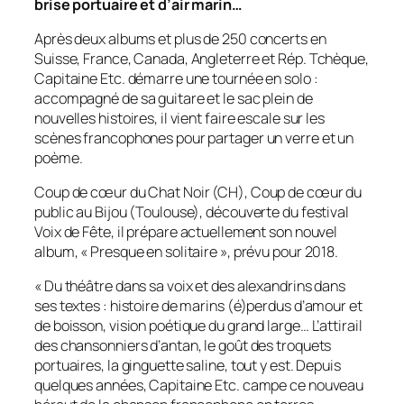
brise portuaire et d’air marin…
Après deux albums et plus de 250 concerts en
Suisse, France, Canada, Angleterre et Rép. Tchèque,
Capitaine Etc. démarre une tournée en solo :
accompagné de sa guitare et le sac plein de
nouvelles histoires, il vient faire escale sur les
scènes francophones pour partager un verre et un
poème.
Coup de cœur du Chat Noir (CH), Coup de cœur du
public au Bijou (Toulouse), découverte du festival
Voix de Fête, il prépare actuellement son nouvel
album, « Presque en solitaire », prévu pour 2018.
« Du théâtre dans sa voix et des alexandrins dans
ses textes : histoire de marins (é)perdus d’amour et
de boisson, vision poétique du grand large… L’attirail
des chansonniers d’antan, le goût des troquets
portuaires, la ginguette saline, tout y est. Depuis
quelques années, Capitaine Etc. campe ce nouveau