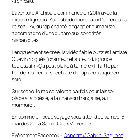
Archibald.
L’aventure Archibald commence en 2014 avec la
mise en ligne sur YouTube du morceau «T’entends ça
l’oiseau ?», du rap chanté, engagé et humaniste
accompagné d’une guitare aux sonorités
hispaniques.
L’engouement se crée, la vidéo fait le buzz et l’artiste
Quévin Noguès (chanteur et auteur du groupe
toulousain «Ça peut plaire à ta mère»), fait le pari
fou de monter un spectacle de rap acoustique en
solo.
Sur scène, le rap se ralentit parfois pour laisser
place à la poésie, à la chanson française, au
murmure…
En somme un beau voyage vous attend ce samedi 6
mai dès 21h à Sainte Croix Volvestre.
Evènement Facebook «
Concert // Gabriel Saglio et