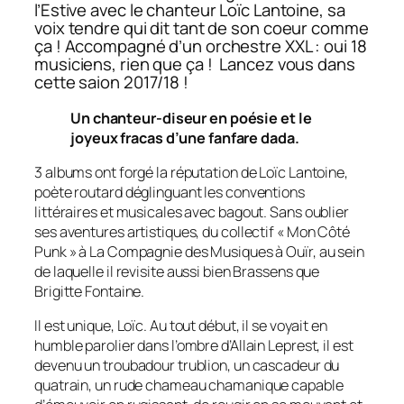
l’Estive avec le chanteur Loïc Lantoine, sa
voix tendre qui dit tant de son coeur comme
ça ! Accompagné d’un orchestre XXL : oui 18
musiciens, rien que ça ! Lancez vous dans
cette saion 2017/18 !
Un chanteur-diseur en poésie et le
joyeux fracas d’une fanfare dada.
3 albums ont forgé la réputation de Loïc Lantoine,
poète routard déglinguant les conventions
littéraires et musicales avec bagout. Sans oublier
ses aventures artistiques, du collectif « Mon Côté
Punk » à La Compagnie des Musiques à Ouïr, au sein
de laquelle il revisite aussi bien Brassens que
Brigitte Fontaine.
Il est unique, Loïc. Au tout début, il se voyait en
humble parolier dans l’ombre d’Allain Leprest, il est
devenu un troubadour trublion, un cascadeur du
quatrain, un rude chameau chamanique capable