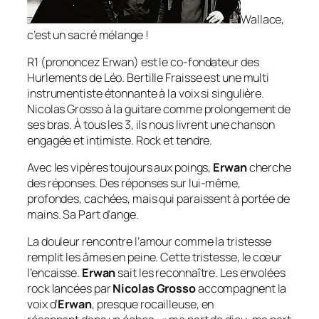
Wallace,
c’est un sacré mélange !
R1 (prononcez Erwan) est le co-fondateur des
Hurlements de Léo. Bertille Fraisse est une multi
instrumentiste étonnante à la voix si singulière.
Nicolas Grosso à la guitare comme prolongement de
ses bras. À tous les 3, ils nous livrent une chanson
engagée et intimiste. Rock et tendre.
Avec les vipères toujours aux poings,
Erwan
cherche
des réponses. Des réponses sur lui-même,
profondes, cachées, mais qui paraissent à portée de
mains. Sa
Part d’ange
.
La douleur rencontre l’amour comme la tristesse
remplit les âmes en peine. Cette tristesse, le cœur
l’encaisse.
Erwan
sait les reconnaître. Les envolées
rock lancées par
Nicolas Grosso
accompagnent la
voix d’
Erwan
, presque rocailleuse, en