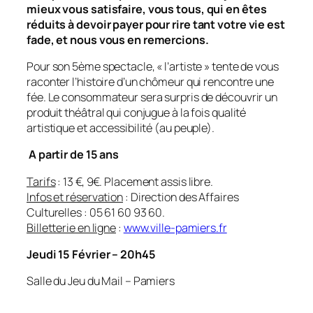
mieux vous satisfaire, vous tous, qui en êtes
réduits à devoir payer pour rire tant votre vie est
fade, et nous vous en remercions.
Pour son 5ème spectacle, « l’artiste » tente de vous
raconter l’histoire d’un chômeur qui rencontre une
fée. Le consommateur sera surpris de découvrir un
produit théâtral qui conjugue à la fois qualité
artistique et accessibilité (au peuple).
A partir de 15 ans
Tarifs
: 13 €, 9€. Placement assis libre.
Infos et réservation
: Direction des Affaires
Culturelles : 05 61 60 93 60.
Billetterie en ligne
:
www.ville-pamiers.fr
Jeudi 15 Février – 20h45
Salle du Jeu du Mail – Pamiers