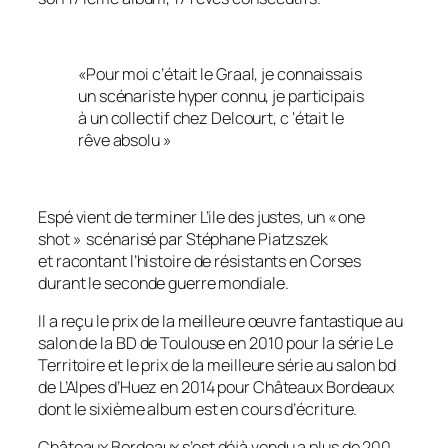
«
Pour moi c’était le Graal, je connaissais
un scénariste hyper connu, je participais
à un collectif chez Delcourt, c ‘était le
rêve absolu
»
Espé vient de terminer L’ile des justes, un « one
shot » scénarisé par Stéphane Piatzszek
et racontant l’histoire de résistants en Corses
durant le seconde guerre mondiale.
Il a reçu le prix de la meilleure œuvre fantastique au
salon de la BD de Toulouse en 2010 pour la série Le
Territoire et le prix de la meilleure série au salon bd
de L’Alpes d’Huez en 2014 pour Châteaux Bordeaux
dont le sixième album est en cours d’écriture.
Châteaux Bordeaux s’est déjà vendu a plus de 200