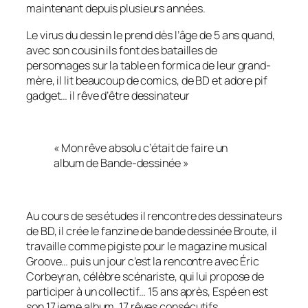
maintenant depuis plusieurs années.
Le virus du dessin le prend dès l’âge de 5 ans quand,
avec son cousin ils font des batailles de
personnages sur la table en formica de leur grand-
mère, il lit beaucoup de comics, de BD et adore pif
gadget… il rêve d’être dessinateur
«
Mon rêve absolu c’était de faire un
album de Bande-dessinée
»
Au cours de ses études il rencontre des dessinateurs
de BD, il crée le fanzine de bande dessinée Broute, il
travaille comme pigiste pour le magazine musical
Groove… puis un jour c’est la rencontre avec Éric
Corbeyran, célèbre scénariste, qui lui propose de
participer à un collectif… 15 ans après, Espé en est
son 17 ieme album, 17 rêves consécutifs.