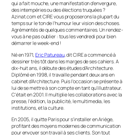
qui a fait mouche, une manifestation d’envergure,
des intempéries ou des élections truquées ?
Azinat.com et CIRE vous proposerons la plupart du
temps sur le ton de l’humour leur vision des choses.
Agrémentés de quelques commentaires. Un rendez-
vous à ne pas oublier : tous les vendredi pour bien
démarrer le week-end !
Né en 1971,
Eric Patureau
, dit CIRE a commencé à
dessiner très tôt dans les marges de ses cahiers. A
dix-huit ans, il débute des études d’Architecture.
Diplômé en 1998, il travaille pendant deux ans en
cabinet d’Architecture. Puis l’occasion se présente à
lui de se mettre à son compte en tant qu’illustrateur.
C’était en 2001. Il multiplie les collaborations avec la
presse, l’édition, la publicité, le multimedia, les
institutions, et la culture.
En 2005, il quitte Paris pour s’installer en Ariège,
profitant des moyens modernes de communication
pour envoyer son travail à ses clients. Son tout