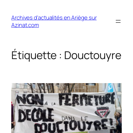
Aller
au
Archives d'actualités en Ariège sur
contenu
Azinat.com
Étiquette :
Douctouyre