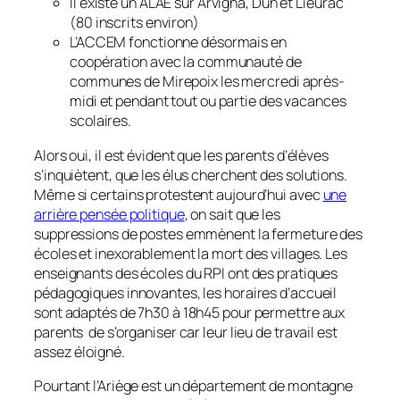
Il existe un ALAE sur Arvigna, Dun et Lieurac
(80 inscrits environ)
L’ACCEM fonctionne désormais en
coopération avec la communauté de
communes de Mirepoix les mercredi après-
midi et pendant tout ou partie des vacances
scolaires.
Alors oui, il est évident que les parents d’élèves
s’inquiètent, que les élus cherchent des solutions.
Même si certains protestent aujourd’hui avec
une
arrière pensée politique
, on sait que les
suppressions de postes emmènent la fermeture des
écoles et inexorablement la mort des villages. Les
enseignants des écoles du RPI ont des pratiques
pédagogiques innovantes, les horaires d’accueil
sont adaptés de 7h30 à 18h45 pour permettre aux
parents de s’organiser car leur lieu de travail est
assez éloigné.
Pourtant l’Ariège est un département de montagne