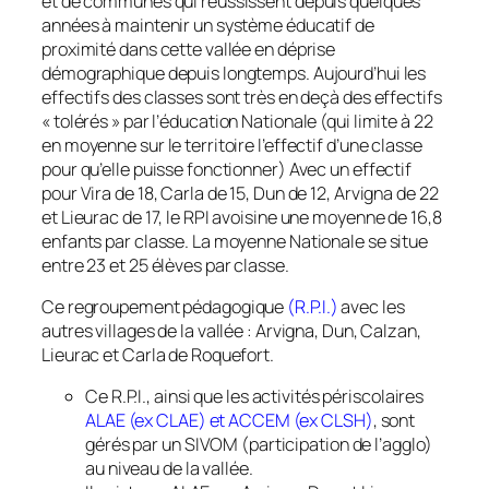
et de communes qui réussissent depuis quelques
années à maintenir un système éducatif de
proximité dans cette vallée en déprise
démographique depuis longtemps. Aujourd’hui les
effectifs des classes sont très en deçà des effectifs
«
tolérés
» par l’éducation Nationale (qui limite à 22
en moyenne sur le territoire l’effectif d’une classe
pour qu’elle puisse fonctionner) Avec un effectif
pour Vira de 18, Carla de 15, Dun de 12, Arvigna de 22
et Lieurac de 17, le RPI avoisine une moyenne de 16,8
enfants par classe. La moyenne Nationale se situe
entre 23 et 25 élèves par classe.
Ce regroupement pédagogique
(R.
P.I.)
avec les
autres villages de la vallée : Arvigna, Dun, Calzan,
Lieurac et Carla de Roquefort.
Ce R.P.I., ainsi que les activités périscolaires
ALAE (ex CLAE) et ACCEM (ex CLSH)
, sont
gérés par un SIVOM (participation de l’agglo)
au niveau de la vallée.