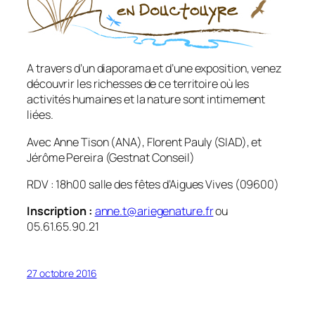
A travers d’un diaporama et d’une exposition, venez
découvrir les richesses de ce territoire où les
activités humaines et la nature sont intimement
liées.
Avec Anne Tison (ANA), Florent Pauly (SIAD), et
Jérôme Pereira (Gestnat Conseil)
RDV : 18h00 salle des fêtes d’Aigues Vives (09600)
Inscription :
anne.t@ariegenature.fr
ou
05.61.65.90.21
27 octobre 2016