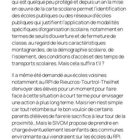
qui est quelque peu protégé et depuis un an la mise
en œuvre de la carte scolaire permet l’identification
des écoles publiques ou des réseaux d’écoles
publiques qui justifient l’application de modalités
spécifiques d’organisation scolaire, notamment en
termes de seuils d’ouverture et de fermeture de
classe, au regard de leurs caractéristiques
montagnardes, de la démographie scolaire, de
l’isolement, des conditions d’accès et des temps de
transports scolaires. Mais cela suffira t’il ?
Il a même été demandé aux écoles voisines
notamment au RPI de Rieucros-Tourtrol-Theilhet
d’envoyer des élèves pour un moment pour faire
face à cette situation à court terme pour envisager
une action à plus long terme. Mais rien n’est simple
car tout retombe sur le bon vouloir de certains
parents d’élèves de faire le sacrifice à leur tour de la
proximité…Mais le SIVOM propose de prendre en
charge éventuellement les enfants des communes
environnante qui viendraient sur les écoles du RPI.