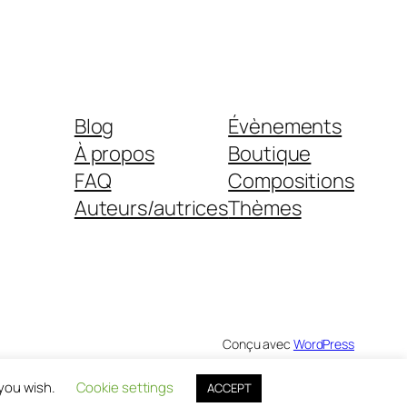
Blog
Évènements
À propos
Boutique
FAQ
Compositions
Auteurs/autrices
Thèmes
Conçu avec
WordPress
 you wish.
Cookie settings
ACCEPT