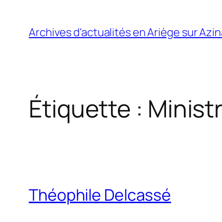
Aller
au
Archives d'actualités en Ariège sur Azi
contenu
Étiquette :
Minist
Théophile Delcassé