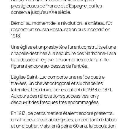
prestigieuses de France et d’Espagne, qui les
conserva jusqu’au XXe siècle.
Démoli au moment de la révolution, le château fût
reconstruit sous la Restauration puis incendié en
1918.
Une église et un presbytère furent construits et une
chapelle destinée à la sépulture des Narbonne-Lara
fut adossée à l’église. Les armoiries de la famille
figurent encore au-dessus de l’entrée.
L’église Saint-Luc comporte une nef de quatre
travées, un chevet octogonal et six chapelles
latérales. Les deux cloches datent de 1938 et 1871.
Au cours des rénovations successives, on y
découvrit des fresques très endommagées.
En 1913, de petits métiers étaient encore présents :
un afficheur, deux aubergistes, un débitant de tabac
et un cloutier. Mais, en à peine 60 ans, la population