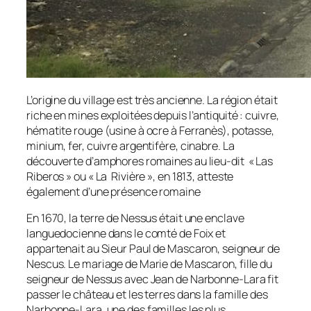
L’origine du village est très ancienne. La région était
riche en mines exploitées depuis l’antiquité : cuivre,
hématite rouge (usine à ocre à Ferranès), potasse,
minium, fer, cuivre argentifère, cinabre. La
découverte d’amphores romaines au lieu-dit « Las
Riberos » ou « La Rivière », en 1813, atteste
également d’une présence romaine
En 1670, la terre de Nessus était une enclave
languedocienne dans le comté de Foix et
appartenait au Sieur Paul de Mascaron, seigneur de
Nescus. Le mariage de Marie de Mascaron, fille du
seigneur de Nessus avec Jean de Narbonne-Lara fit
passer le château et les terres dans la famille des
Narbonne-Lara, une des familles les plus