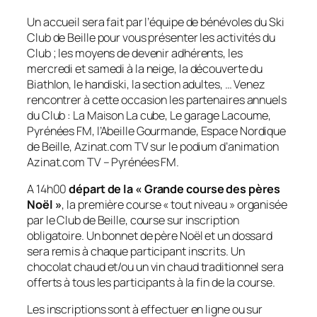
Un accueil sera fait par l’équipe de bénévoles du Ski
Club de Beille pour vous présenter les activités du
Club ; les moyens de devenir adhérents, les
mercredi et samedi à la neige, la découverte du
Biathlon, le handiski, la section adultes, … Venez
rencontrer à cette occasion les partenaires annuels
du Club : La Maison La cube, Le garage Lacoume,
Pyrénées FM, l’Abeille Gourmande, Espace Nordique
de Beille, Azinat.com TV sur le podium d’animation
Azinat.com TV – Pyrénées FM.
A 14h00
départ de la «
Grande course des pères
Noël
»
, la première course « tout niveau » organisée
par le Club de Beille, course sur inscription
obligatoire. Un bonnet de père Noël et un dossard
sera remis à chaque participant inscrits. Un
chocolat chaud et/ou un vin chaud traditionnel sera
offerts à tous les participants à la fin de la course.
Les inscriptions sont à effectuer en ligne ou sur