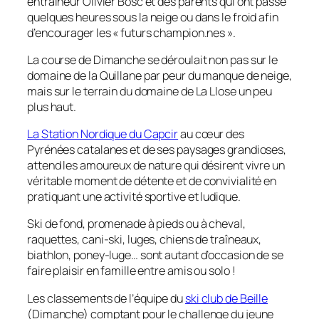
entraineur Olivier Bosc et des parents qui ont passé
quelques heures sous la neige ou dans le froid afin
d’encourager les « futurs champion.nes ».
La course de Dimanche se déroulait non pas sur le
domaine de la Quillane par peur du manque de neige,
mais sur le terrain du domaine de La Llose un peu
plus haut.
La Station Nordique du Capcir
au cœur des
Pyrénées catalanes et de ses paysages grandioses,
attend les amoureux de nature qui désirent vivre un
véritable moment de détente et de convivialité en
pratiquant une activité sportive et ludique.
Ski de fond, promenade à pieds ou à cheval,
raquettes, cani-ski, luges, chiens de traîneaux,
biathlon, poney-luge… sont autant d’occasion de se
faire plaisir en famille entre amis ou solo !
Les classements de l’équipe du
ski club de Beille
(Dimanche) comptant pour le challenge du jeune