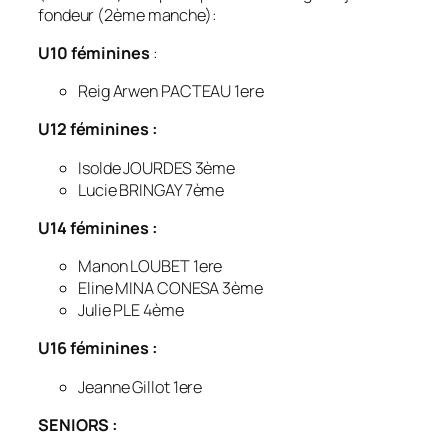
fondeur (2ème manche):
U10 féminines
:
Reig Arwen PACTEAU 1ere
U12 féminines :
Isolde JOURDES 3ème
Lucie BRINGAY 7ème
U14 féminines :
Manon LOUBET 1ere
Eline MINA CONESA 3ème
Julie PLE 4ème
U16 féminines :
Jeanne Gillot 1ere
SENIORS :