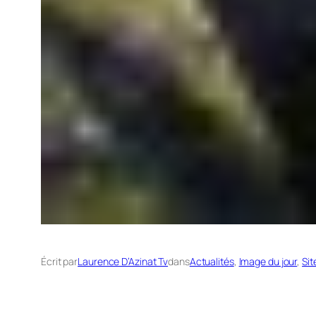
Écrit par
Laurence D’Azinat Tv
dans
Actualités
, 
Image du jour
, 
Sit