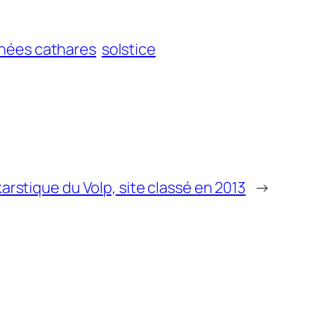
énées cathares
solstice
rstique du Volp, site classé en 2013
→