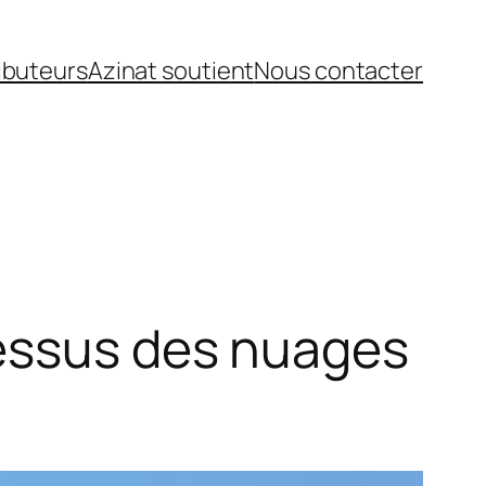
ibuteurs
Azinat soutient
Nous contacter
dessus des nuages