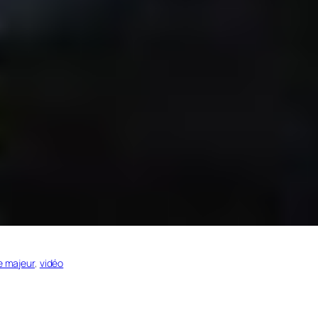
e majeur
, 
vidéo