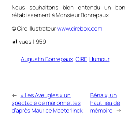
Nous souhaitons bien entendu un bon
rétablissement à Monsieur Bonrepaux
© Cire Illustrateur
www.cirebox.com
vues
1 959
Augustin Bonrepaux
CIRE
Humour
←
« Les Aveugles » un
Bénaix, un
spectacle de marionnettes
haut lieu de
d’après Maurice Maeterlinck
mémoire
→