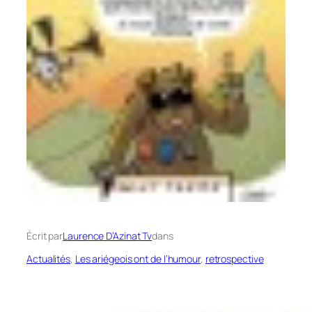
Écrit par
Laurence D’Azinat Tv
dans
Actualités
, 
Les ariégeois ont de l’humour
, 
retrospective