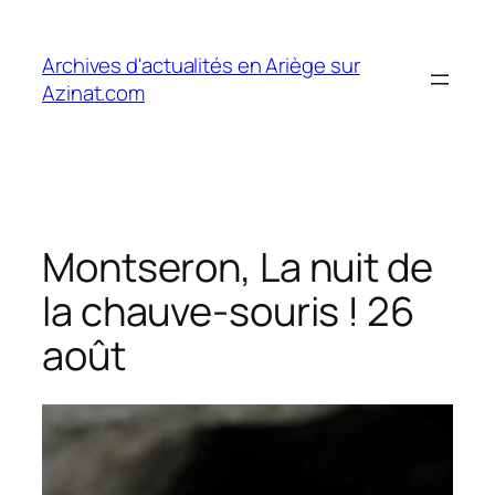
Aller
au
Archives d'actualités en Ariège sur
contenu
Azinat.com
Montseron, La nuit de
la chauve-souris ! 26
août