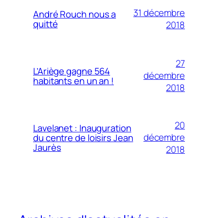
31 décembre
André Rouch nous a
quitté
2018
27
L’Ariège gagne 564
décembre
habitants en un an !
2018
20
Lavelanet : Inauguration
décembre
du centre de loisirs Jean
Jaurès
2018