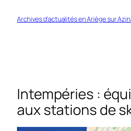
Aller
au
Archives d'actualités en Ariège sur Azi
contenu
Intempéries : équ
aux stations de s