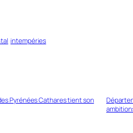
tal
intempéries
des Pyrénées Cathares tient son
Départem
ambitions