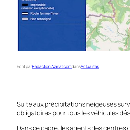
Écrit par
Rédaction Azinat.com
dans
Actualités
Suite aux précipitations neigeuses surv
obligatoires pour tous les véhicules dé
Dans ce cadre, les agents des centres d