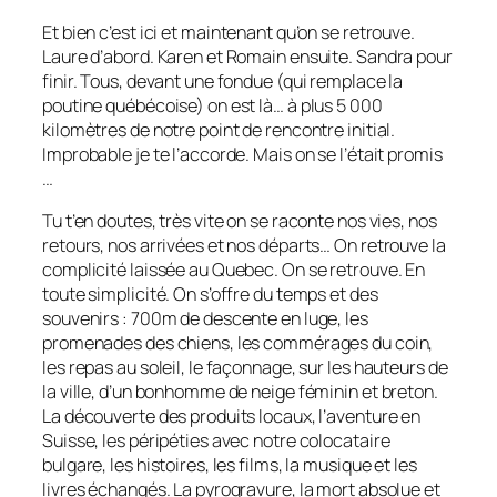
Et bien c’est ici et maintenant qu’on se retrouve.
Laure d’abord. Karen et Romain ensuite. Sandra pour
finir. Tous, devant une fondue (qui remplace la
poutine québécoise) on est là… à plus 5 000
kilomètres de notre point de rencontre initial.
Improbable je te l’accorde. Mais on se l’était promis
…
Tu t’en doutes, très vite on se raconte nos vies, nos
retours, nos arrivées et nos départs… On retrouve la
complicité laissée au Quebec. On se retrouve. En
toute simplicité. On s’offre du temps et des
souvenirs : 700m de descente en luge, les
promenades des chiens, les commérages du coin,
les repas au soleil, le façonnage, sur les hauteurs de
la ville, d’un bonhomme de neige féminin et breton.
La découverte des produits locaux, l’aventure en
Suisse, les péripéties avec notre colocataire
bulgare, les histoires, les films, la musique et les
livres échangés. La pyrogravure, la mort absolue et