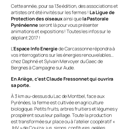
Cette année, pour sa 13e édition, des associations et
artistes ont été invités sur les fermes !
La Ligue de
Protection des oiseaux
ainsi que
la Pastorale
Pyrénéenne
seront là pour vous présenter
animations et expositions ! Toutes les infos sur le
dépliant 2017 !
L’
Espace Info Energie
de Carcassonne répondra à
vos interrogations sur les énergies renouvelables…
chez Daphné et Sylvain Mervoyer du Gaec de
Bergnes à Campagne sur Aude.
En Ariège, c’est Claude Fressonnet qui ouvrira
sa porte.
À 3 km au-dessus du Lac de Montbel, face aux
Pyrénées, la ferme est cultivée en agriculture
biologique. Petits fruits, arbres fruitiers et légumes y
prospèrent sous leur paillage. Toute la production
est transformée sur place ou à l’atelier coopératif «
JHV » de Couiza: jus, sirops, confitures, gelées,