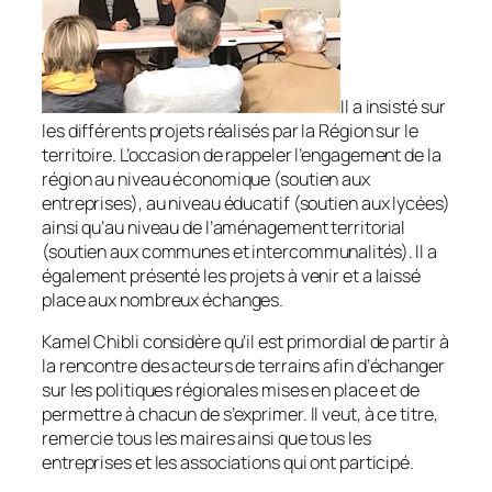
Il a insisté sur
les différents projets réalisés par la Région sur le
territoire. L’occasion de rappeler l’engagement de la
région au niveau économique (soutien aux
entreprises), au niveau éducatif (soutien aux lycées)
ainsi qu’au niveau de l’aménagement territorial
(soutien aux communes et intercommunalités). Il a
également présenté les projets à venir et a laissé
place aux nombreux échanges.
Kamel Chibli considère qu’il est primordial de partir à
la rencontre des acteurs de terrains afin d’échanger
sur les politiques régionales mises en place et de
permettre à chacun de s’exprimer. Il veut, à ce titre,
remercie tous les maires ainsi que tous les
entreprises et les associations qui ont participé.