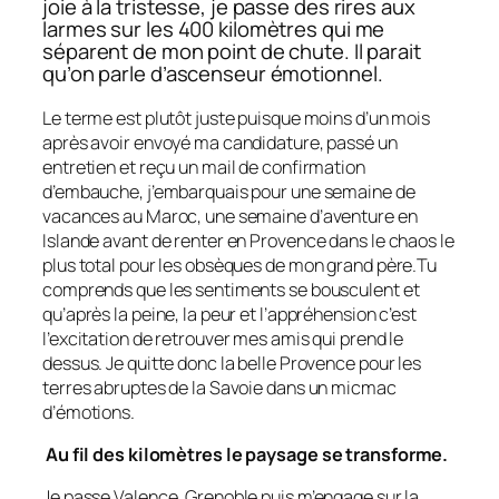
joie à la tristesse, je passe des rires aux
larmes sur les 400 kilomètres qui me
séparent de mon point de chute. Il parait
qu’on parle d’ascenseur émotionnel.
Le terme est plutôt juste puisque moins d’un mois
après avoir envoyé ma candidature, passé un
entretien et reçu un mail de confirmation
d’embauche, j’embarquais pour une semaine de
vacances au Maroc, une semaine d’aventure en
Islande avant de renter en Provence dans le chaos le
plus total pour les obsèques de mon grand père.
Tu
comprends que les sentiments se bousculent et
qu’après la peine, la peur et l’appréhension c’est
l’excitation de retrouver mes amis qui prend le
dessus. Je quitte donc la belle Provence pour les
terres abruptes de la Savoie dans un micmac
d’émotions.
Au fil des kilomètres le paysage se transforme.
Je passe Valence, Grenoble puis m’engage sur la