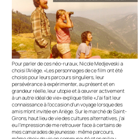
Pour parler de ces néo-ruraux, Nicole Medjeveski a
choisi l’Ariège. «
Les personnages de ce film ont été
choisis pour leurs parcours singuliers, leur
persévérance à expérimenter, au présent et en
grandeur réelle, leur utopie et à œuvrer activement
à un autre idéal de vie
» explique t’elle «
J’ai fait leur
connaissance à l’occasion d’un voyage lorsque des
amis m’ont invitée en Ariège. Sur le marché de Saint-
Girons, haut lieu de vie des cultures alternatives, j’ai
eu l’impression de me retrouver face à certains de
mes camarades de jeunesse : même parcours,
même choix de vie en communauté et en milieu