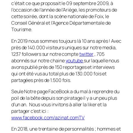
c’était ce que proposait le 09 septembre 2009, à
l’occasion de l’année de l’Ariège, les promoteurs de
cette soirée, dont la scène nationale de Foix, le
Conseil Général et l’Agence Départementale de
Tourisme.
En 2019 nous sommes toujours là 10 ans après ! Avec
près de 140.000 visiteurs uniques sur notre media,
1237 followers sur notre compte
twitter
, 705
abonnés sur notre chaine
youtube
sur laquelle nous
avons publié près de 150 reportages et interviews
qui ont été vus au total plus de 130.000 fois et
partagées près de 1.500 fois.
Seule Notre page FaceBook a du mal à reprendre du
poil de la bête depuis son piratage il y a un peu plus
d’un an. Nous vous invitons à aller la liker et la
partager c’est ici :
www.facebook.com/azinat.comTV
En 2018, une trentaine de personnalités ; hommes et