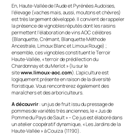
En, Haute-Vallée de l’Aude et Pyrénées Audoises,
l’élevage (vaches mais, aussi, moutons et chèvres)
est très largement développé. Il convient de rappeler
la présence de vignobles réputés dont les raisins
permettent l’élaboration de vins AOC célèbres
(Blanquette, Crémant, Blanquette Méthode
Ancestrale, Limoux Blanc et Limoux Rouge) ;
ensemble, ces vignobles constituent le Terroir
Haute-Vallée, « terroir de prédilection du
Chardonnay et du Merlot » (lu sur le
site
www.limoux-aoc.com
). L’apiculture est
logiquement présente en raison de la diversité
floristique. Vous rencontrerez également des
maraîchers et des arboriculteurs.
A découvrir
: un jus de fruit issu du pressage de
pommes de variétés très anciennes, le « Jus de
Pomme du Pays de Sault » – Ce jus est élaboré dans
un atelier coopératif dynamique, « Les Jardins de la
Haute-Vallée » à Couiza (11190).