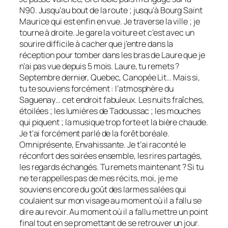
N90. Jusqu’au bout de la route ; jusqu’à Bourg Saint
Maurice qui est enfin en vue. Je traverse la ville ; je
tourne à droite. Je gare la voiture et c’est avec un
sourire difficile à cacher que j’entre dans la
réception pour tomber dans les bras de Laure que je
n’ai pas vue depuis 5 mois. Laure, tu remets ?
Septembre dernier, Quebec, Canopée Lit… Mais si,
tu te souviens forcément : l’atmosphère du
Saguenay… cet endroit fabuleux. Les nuits fraîches,
étoilées ; les lumières de Tadoussac ; les mouches
qui piquent ; la musique trop forte et la bière chaude.
Je t’ai forcément parlé de la forêt boréale.
Omniprésente, Envahissante. Je t’ai raconté le
réconfort des soirées ensemble, les rires partagés,
les regards échangés. Tu remets maintenant ? Si tu
ne te rappelles pas de mes récits, moi, je me
souviens encore du goût des larmes salées qui
coulaient sur mon visage au moment où il a fallu se
dire au revoir. Au moment où il a fallu mettre un point
final tout en se promettant de se retrouver un jour.