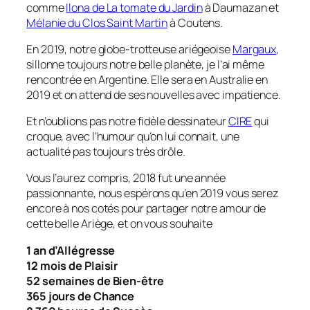
comme
Ilona de La tomate du Jardin
à Daumazan et
Mélanie du Clos Saint Martin
à Coutens.
En 2019, notre globe-trotteuse ariégeoise
Margaux
,
sillonne toujours notre belle planète, je l’ai même
rencontrée en Argentine. Elle sera en Australie en
2019 et on attend de ses nouvelles avec impatience.
Et n’oublions pas notre fidèle dessinateur
CIRE
qui
croque, avec l’humour qu’on lui connait, une
actualité pas toujours très drôle.
Vous l’aurez compris, 2018 fut une année
passionnante, nous espérons qu’en 2019 vous serez
encore à nos cotés pour partager notre amour de
cette belle Ariège, et on vous souhaite
1 an d’Allégresse
12 mois de Plaisir
52 semaines de Bien-être
365 jours de Chance