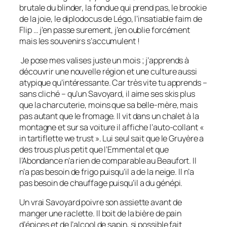
brutale du blinder, la fondue qui prend pas, le brookie
de la joie, le diplodocus de Légo, l’insatiable faim de
Flip … j’en passe surement, j’en oublie forcément
mais les souvenirs s’accumulent !
Je pose mes valises juste un mois ; j’apprends à
découvrir une nouvelle région et une culture aussi
atypique qu’intéressante. Car très vite tu apprends –
sans cliché – qu’un Savoyard, il aime ses skis plus
que la charcuterie, moins que sa belle-mère, mais
pas autant que le fromage. Il vit dans un chalet à la
montagne et sur sa voiture il affiche l’auto-collant «
in tartiflette we trust
». Lui seul sait que le Gruyère a
des trous plus petit que l’Emmental et que
l’Abondance n’a rien de comparable au Beaufort. Il
n’a pas besoin de frigo puisqu’il a de la neige. Il n’a
pas besoin de chauffage puisqu’il a du génépi.
Un vrai Savoyard poivre son assiette avant de
manger une raclette. Il boit de la bière de pain
d’épices et de l’alcool de sapin, si possible fait