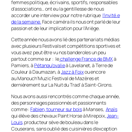
femmes politique, écrivains, sportifs, responsables
d’associations… ont eu la gentillesse de nous
accorder une interview pour notre rubrique
l’invité.e
de la semaine.
Face caméra ils nous ont parlé de leur
passion et de leur implication pour l’Ariège.
Cette année nous avons lié des partenariats médias
avec plusieurs Festivals et compétitions sportives et
vous avez peut être vu nos banderoles un peu
partout comme sur : le
challenge France de BMX
à
Pamiers, à
Pétanqu’ovalie
à Lavelanet, à Terre de
Couleur à Daumazan, à
Jazz à Foix
ou encore
au Manouch’Muzic Festival de Mazères et
dernièrement sur La Nuit du Trad’ à Saint-Girons.
Nous avons aussi rencontrés comme chaque année,
des personnages passionnés et passionnants
comme :
Fabien, tourneur sur bois
à Manses,
Anaïs
qui élève des chevaux Paint Horse à Mirepoix,
Jean-
Louis,
producteur sève de bouleau dans le
Couserans, sans oublié des cuisinières d’exception