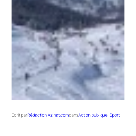
Écrit par
Rédaction Azinat.com
dans
Action publique
, 
Sport