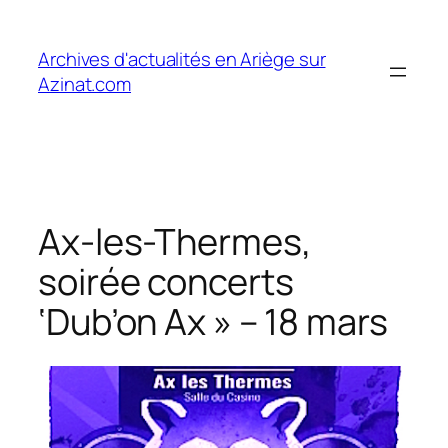
Aller
au
Archives d'actualités en Ariège sur
contenu
Azinat.com
Ax-les-Thermes,
soirée concerts
‘Dub’on Ax » – 18 mars