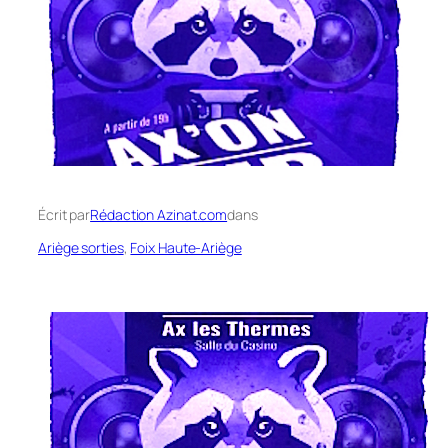
Écrit par
Rédaction Azinat.com
dans
Ariège sorties
, 
Foix Haute-Ariège