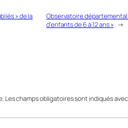
liés » de la
Observatoire départemental d
d’enfants de 6 à 12 ans »
→
e.
Les champs obligatoires sont indiqués ave