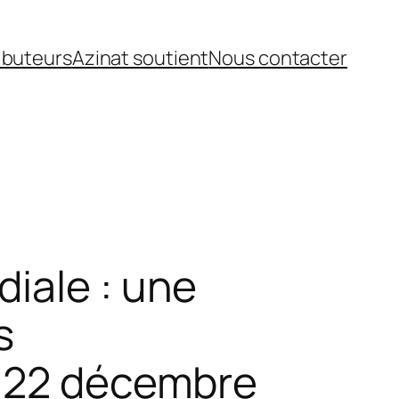
ibuteurs
Azinat soutient
Nous contacter
iale : une
s
u 22 décembre