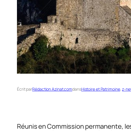
Écrit par
Rédaction Azinat.com
dans
Histoire et Patrimoine
, 
z-ne
Réunis en Commission permanente, les 