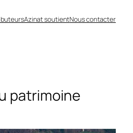
ibuteurs
Azinat soutient
Nous contacter
u patrimoine