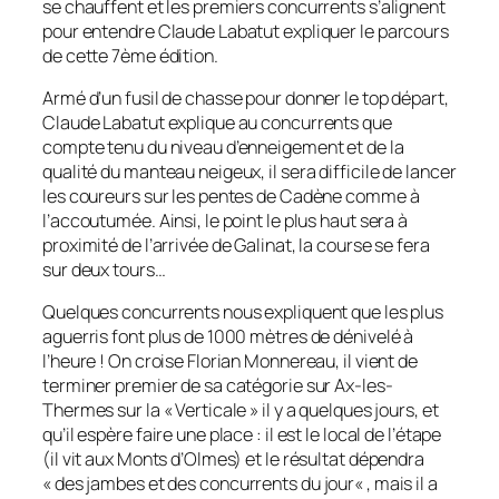
se chauffent et les premiers concurrents s’alignent
pour entendre Claude Labatut expliquer le parcours
de cette 7ème édition.
Armé d’un fusil de chasse pour donner le top départ,
Claude Labatut explique au concurrents que
compte tenu du niveau d’enneigement et de la
qualité du manteau neigeux, il sera difficile de lancer
les coureurs sur les pentes de Cadène comme à
l’accoutumée. Ainsi, le point le plus haut sera à
proximité de l’arrivée de Galinat, la course se fera
sur deux tours…
Quelques concurrents nous expliquent que les plus
aguerris font plus de 1000 mètres de dénivelé à
l’heure ! On croise Florian Monnereau, il vient de
terminer premier de sa catégorie sur Ax-les-
Thermes sur la « Verticale » il y a quelques jours, et
qu’il espère faire une place : il est le local de l’étape
(il vit aux Monts d’Olmes) et le résultat dépendra
«
des jambes et des concurrents du jour
« , mais il a