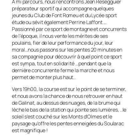
A mi parcours, nous rencontrons Jean Resegguier
préparateur sportif qui accompagne quelques
jeunes du Club de Font Romeu et du Lycée sport
étude ou sévit également Perrine Laffont …
Passionné par ce sport de montagne et concurrents
de l’époque, il nous vente les mérites de ses
poulains, fier de leur performance du jour, leur
moral…nous passons sur les pentes 20 minutes en
sa compagnie pour découvrir à quel point ce sport
est sympa, tout en solidarité …pendant que la
dernière concurrente ferme la marche et nous
permet de monter plus haut..
Vers 19h00, la course est sur le point de se terminer,
et nous avons la chance de nous retrouver en haut
de Galinat, au dessus des nuages, de la brume qui
lèche le bas de la station qui pointe ses lumières, ..le
soleil s’est couché sur les Monts d’Olmes et le
paysage qu’offre les pentes enneigées du Soularac
est magnifique !