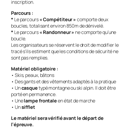
inscription.
Parcours :
*
Le parcours
« Compétiteur »
comporte deux
boucles, totalisant environ 850m de dénivelé.
*
Le parcours
« Randonneur »
ne comporte qu’une
boucle.
Les organisateurs se réservent le droit de modifier le
tracé s’ils estiment que les conditions de sécurité ne
sont pas remplies.
Matériel obligatoire :
• Skis, peaux, bâtons
• Des gants et des vêtements adaptés à la pratique
• Un
casque
typé montagne ou ski alpin. Il doit être
porté en permanence.
• Une
lampe frontale
en état de marche
• Un
sifflet
Le matériel sera vérifié avant le départ de
l’épreuve.