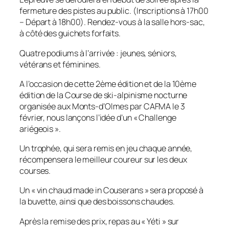
fermeture des pistes au public. (Inscriptions à 17h00
– Départ à 18h00). Rendez-vous à la salle hors-sac,
à côté des guichets forfaits.
Quatre podiums à l’arrivée : jeunes, séniors,
vétérans et féminines.
A l’occasion de cette 2ème édition et de la 10ème
édition de la Course de ski-alpinisme nocturne
organisée aux Monts-d’Olmes par CAFMA le 3
février, nous lançons l’idée d’un « Challenge
ariégeois ».
Un trophée, qui sera remis en jeu chaque année,
récompensera le meilleur coureur sur les deux
courses.
Un « vin chaud made in Couserans » sera proposé à
la buvette, ainsi que des boissons chaudes.
Après la remise des prix, repas au « Yéti » sur