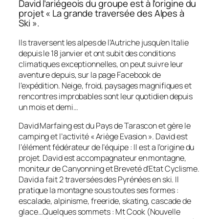
David l’ariégeois du groupe est à l’origine du
projet « La grande traversée des Alpes à
Ski ».
Ils traversent les alpes de l’Autriche jusqu’en Italie
depuis le 18 janvier et ont subit des conditions
climatiques exceptionnelles, on peut suivre leur
aventure depuis, sur la page Facebook de
l’expédition. Neige, froid, paysages magnifiques et
rencontres improbables sont leur quotidien depuis
un mois et demi…
David Marfaing est du Pays de Tarascon et gère le
camping et l’activité « Ariège Evasion ». David est
l’élément fédérateur de l’équipe : Il est a l’origine du
projet. David est accompagnateur en montagne,
moniteur de Canyonning et Breveté d’Etat Cyclisme.
David a fait 2 traversées des Pyrénées en ski. Il
pratique la montagne sous toutes ses formes :
escalade, alpinisme, freeride, skating, cascade de
glace…Quelques sommets : Mt Cook (Nouvelle