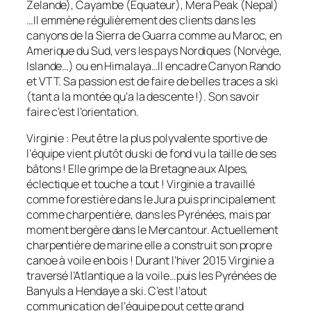
Zelande), Cayambe (Equateur), Mera Peak (Nepal)
…Il emmène régulièrement des clients dans les
canyons de la Sierra de Guarra comme au Maroc, en
Amerique du Sud, vers les pays Nordiques (Norvège,
Islande…) ou en Himalaya…Il encadre Canyon Rando
et VTT. Sa passion est de faire de belles traces a ski
(tant a la montée qu’a la descente !). Son savoir
faire c’est l’orientation.
Virginie : Peut être la plus polyvalente sportive de
l’équipe vient plutôt du ski de fond vu la taille de ses
bâtons ! Elle grimpe de la Bretagne aux Alpes,
éclectique et touche a tout ! Virginie a travaillé
comme forestière dans le Jura puis principalement
comme charpentière, dans les Pyrénées, mais par
moment bergère dans le Mercantour. Actuellement
charpentière de marine elle a construit son propre
canoe à voile en bois ! Durant l’hiver 2015 Virginie a
traversé l’Atlantique a la voile…puis les Pyrénées de
Banyuls a Hendaye a ski. C’est l’atout
communication de l’équipe pout cette grand