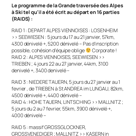
Le programme de la Grande traversée des Alpes
à Ski tel qu’il a été écrit au départ en 16 parties
(RAIDS) :
RAID 1 : DEPART ALPES VIENNOISES : LOSENHEIM
>> SEEWIESEN : 5 jours du 17 au 21 janvier, 57km,
4300 dénivelé +, 5200 dénivelé – Pas d’inscription
possible, cohésion d’équipe oblige
Corporate !
RAID 2 : ALPES VIENNOISES, SEEWIESEN >>
TRIEBEN ; 4 jours 22 au 27 janvier, 44km, 3100
denivelé +, 3400 denivelé –
RAID 3 : NIEDERE TAUERN, 5 jours du 27 janvier au 1
fevrier , de TRIEBEN à St ANDREA im LUNGAU, 82km,
4500 dénivelé +, 4400 dénivelé –
RAID 4 : HOHE TAUERN, LINTSCHING >> MALLNITZ ;
5 jours du 2 au 7 fevrier, 55km, 3900 dénivelé +,
4000 dénivelé –
RAID 5 : massif GROSSGLOCKNER,
GROSSVENEDIGER ; MALLNITZ >> KASERN in