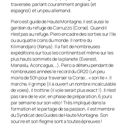
traversée, parlant couramment anglais (et
espagnol) et un peu allemand.
Piero est guide de Haute Montagne, il est aussi le
gardien du refuge de Carruzzo (Corse). Quand il
n’est pas au refuge, Piero encadre des sorties sur l’ile
ou au quatre coins du monde. Il rentre du
Kilimandjaro (Kenya). Il a fait de nombreuses
expéditions sur tous les continents et même sur les
plus hauts sommets de la planete (Everest,
Manaslu, Aconcagua,…). Piero a détenu pendant de
nombreuses années le record du GR20 (un peu
moins de 50h pour traverser la Corse… « son Ile ». Il
marche, il grimpe (il a ouvert un nombre incalculable
de voies), il trottine (il vole serait plus exact !). Il n’est
pas rare de le voir, en phase de préparation, 6 jours
par semaine sur son vélo ! Très impliqué dans la
formation et le partage de sa passion, il est membre
du Syndicat des Guides de Haute Montagne. Son
sourire et son flegme sont a toutes épreuves !