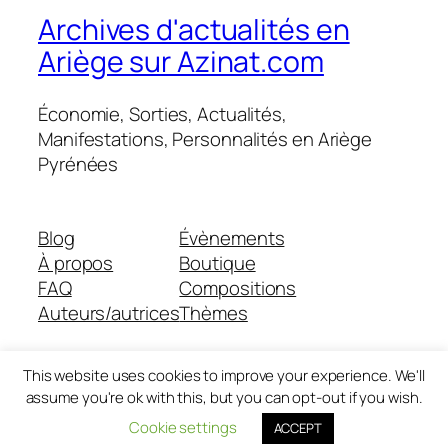
Archives d'actualités en
Ariège sur Azinat.com
Économie, Sorties, Actualités,
Manifestations, Personnalités en Ariège
Pyrénées
Blog
Évènements
À propos
Boutique
FAQ
Compositions
Auteurs/autrices
Thèmes
This website uses cookies to improve your experience. We'll
assume you're ok with this, but you can opt-out if you wish.
Twenty Twenty-Five
Conçu avec
WordPress
Cookie settings
ACCEPT