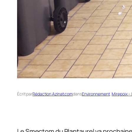
Écrit par
Rédaction Azinat.com
dans
Environnement
, 
Mirepoix –
Le Smectom du Plantaurel va prochain