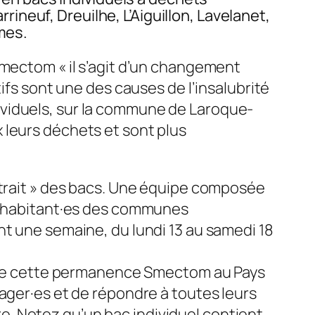
neuf, Dreuilhe, L’Aiguillon, Lavelanet,
mes.
 Smectom «
il s’agit d’un changement
ifs sont une des causes de l’insalubrité
individuels, sur la commune de Laroque-
 leurs déchets et sont plus
etrait » des bacs. Une équipe composée
es habitant·es des communes
nt une semaine, du lundi 13 au samedi 18
on de cette permanence Smectom au Pays
sager·es et de répondre à toutes leurs
. Notez qu’un bac individuel contient