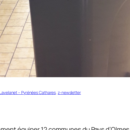
 Lavelanet – Pyrénées Cathares
, 
z-newsletter
ement équiper 12 communes du Pays d’Olmes e