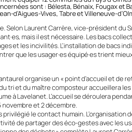
rnées sont : Bélesta, Bénaix, Fougax et Barri
-Jean-d’Aigues-Vives, Tabre et Villeneuve-d’Ol
ple. Selon Laurent Carrère, vice-président du
nt·es, mais il est nécessaire. Les bacs collect
ges et les incivilités. L’installation de bacs 
trer que les usager·es équipé·es trient mieux
ntaurel organise un « point d’accueil et de r
 du tri et du maître composteur accueillera l
ume à Lavelanet. L’accueil se déroulera penda
25 novembre et 2 décembre.
s privilégié le contact humain. L’organisati
ctivité de partager des éco-gestes avec les u
dienne des déchets »
complète Laurent Carrère