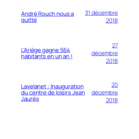
31 décembre
André Rouch nous a
quitté
2018
27
L’Ariège gagne 564
décembre
habitants en un an !
2018
20
Lavelanet : Inauguration
décembre
du centre de loisirs Jean
Jaurès
2018