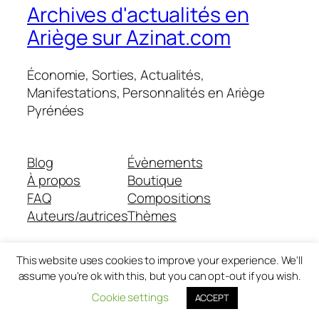
Archives d'actualités en
Ariège sur Azinat.com
Économie, Sorties, Actualités,
Manifestations, Personnalités en Ariège
Pyrénées
Blog
Évènements
À propos
Boutique
FAQ
Compositions
Auteurs/autrices
Thèmes
This website uses cookies to improve your experience. We'll
assume you're ok with this, but you can opt-out if you wish.
Twenty Twenty-Five
Conçu avec
WordPress
Cookie settings
ACCEPT