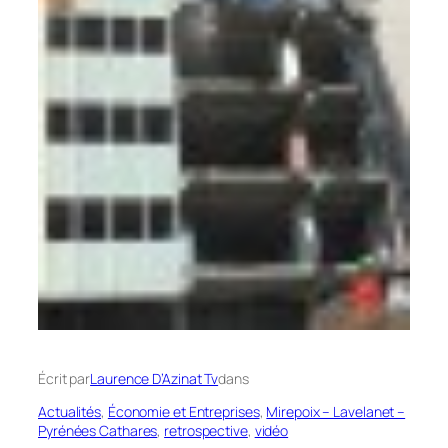
Écrit par
Laurence D’Azinat Tv
dans
Actualités
, 
Économie et Entreprises
, 
Mirepoix – Lavelanet –
Pyrénées Cathares
, 
retrospective
, 
vidéo