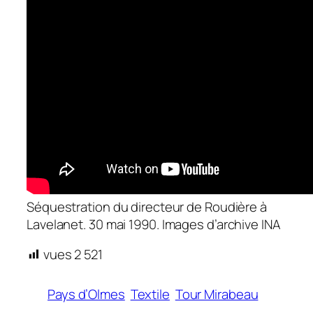
Séquestration du directeur de Roudière à
Lavelanet.
30 mai 1990. Images d’archive INA
vues
2 521
Pays d’Olmes
Textile
Tour Mirabeau