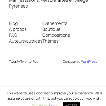
Pyrénées
Blog
Évènements
À propos
Boutique
FAQ
Compositions
Auteurs/autrices
Thèmes
Twenty Twenty-Five
Conçu avec
WordPress
This website uses cookies to improve your experience. We'll
assume you're ok with this, but you can opt-out if you wish.
Cookie settings
ACCEPT